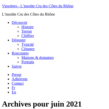
Vinsobres - L’insolite Cru des Côtes du Rhône
L’insolite Cru des Côtes du Rhône
Découvrir
Histoire
Terroir
Chiffres
Déguster
Typicité
Cépages
Rencontrer
Maisons & domaines
Portraits
Suivre
Presse
Adhérents
Contact
Fr
En
Archives pour juin 2021