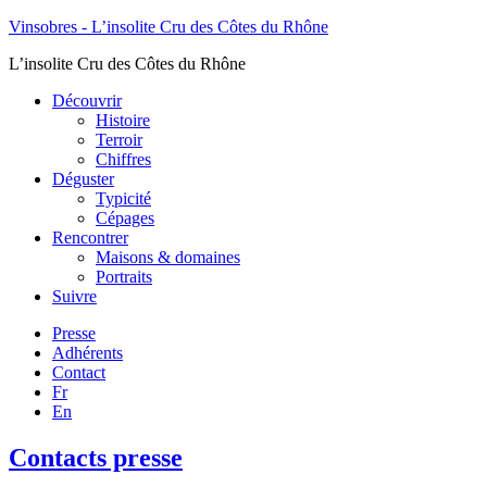
Vinsobres - L’insolite Cru des Côtes du Rhône
L’insolite Cru des Côtes du Rhône
Découvrir
Histoire
Terroir
Chiffres
Déguster
Typicité
Cépages
Rencontrer
Maisons & domaines
Portraits
Suivre
Presse
Adhérents
Contact
Fr
En
Contacts presse