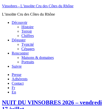
Vinsobres - L’insolite Cru des Côtes du Rhône
L’insolite Cru des Côtes du Rhône
Découvrir
Histoire
Terroir
Chiffres
Déguster
Typicité
Cépages
Rencontrer
Maisons & domaines
Portraits
Suivre
Presse
Adhérents
Contact
Fr
En
NUIT DU VINSOBRES 2026 – vendredi
17 juillet