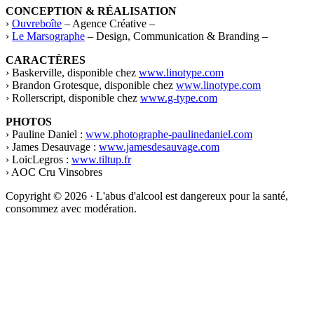
CONCEPTION & RÉALISATION
›
Ouvreboîte
– Agence Créative –
›
Le Marsographe
– Design, Communication & Branding –
CARACTÈRES
› Baskerville, disponible chez
www.linotype.com
› Brandon Grotesque, disponible chez
www.linotype.com
› Rollerscript, disponible chez
www.g-type.com
PHOTOS
› Pauline Daniel :
www.photographe-paulinedaniel.com
› James Desauvage :
www.jamesdesauvage.com
› LoicLegros :
www.tiltup.fr
› AOC Cru Vinsobres
Copyright © 2026 · L'abus d'alcool est dangereux pour la santé,
consommez avec modération.