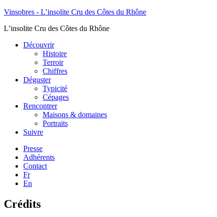
Vinsobres - L’insolite Cru des Côtes du Rhône
L’insolite Cru des Côtes du Rhône
Découvrir
Histoire
Terroir
Chiffres
Déguster
Typicité
Cépages
Rencontrer
Maisons & domaines
Portraits
Suivre
Presse
Adhérents
Contact
Fr
En
Crédits