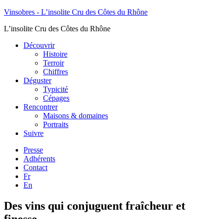
Vinsobres - L’insolite Cru des Côtes du Rhône
L’insolite Cru des Côtes du Rhône
Découvrir
Histoire
Terroir
Chiffres
Déguster
Typicité
Cépages
Rencontrer
Maisons & domaines
Portraits
Suivre
Presse
Adhérents
Contact
Fr
En
Des vins qui conjuguent fraîcheur et
finesse