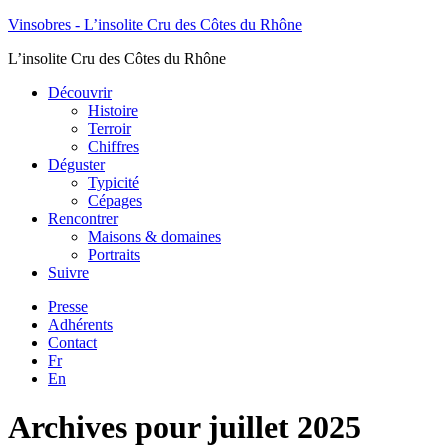
Vinsobres - L’insolite Cru des Côtes du Rhône
L’insolite Cru des Côtes du Rhône
Découvrir
Histoire
Terroir
Chiffres
Déguster
Typicité
Cépages
Rencontrer
Maisons & domaines
Portraits
Suivre
Presse
Adhérents
Contact
Fr
En
Archives pour juillet 2025