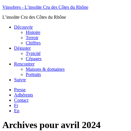
Vinsobres - L’insolite Cru des Côtes du Rhône
L’insolite Cru des Côtes du Rhône
Découvrir
Histoire
Terroir
Chiffres
Déguster
Typicité
Cépages
Rencontrer
Maisons & domaines
Portraits
Suivre
Presse
Adhérents
Contact
Fr
En
Archives pour avril 2024