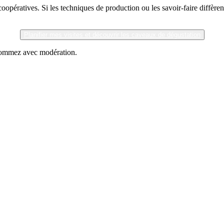
opératives. Si les techniques de production ou les savoir-faire diffèrent,
Planifier mes visites et découvrir les caveaux de dégustation
nsommez avec modération.