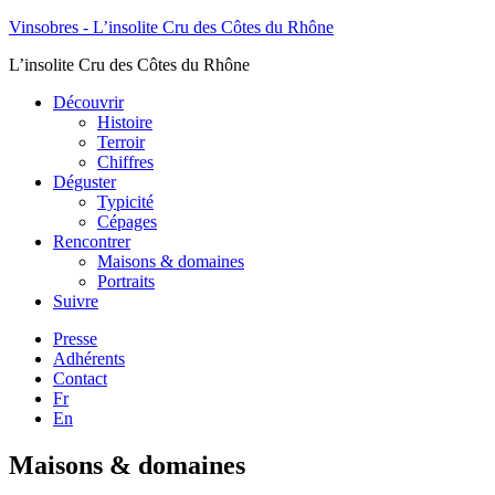
Vinsobres - L’insolite Cru des Côtes du Rhône
L’insolite Cru des Côtes du Rhône
Découvrir
Histoire
Terroir
Chiffres
Déguster
Typicité
Cépages
Rencontrer
Maisons & domaines
Portraits
Suivre
Presse
Adhérents
Contact
Fr
En
Maisons & domaines