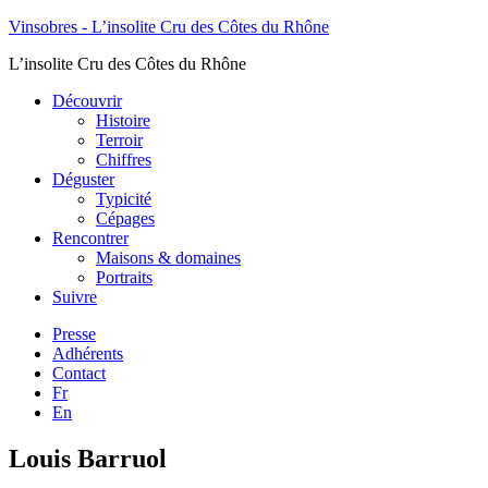
Vinsobres - L’insolite Cru des Côtes du Rhône
L’insolite Cru des Côtes du Rhône
Découvrir
Histoire
Terroir
Chiffres
Déguster
Typicité
Cépages
Rencontrer
Maisons & domaines
Portraits
Suivre
Presse
Adhérents
Contact
Fr
En
Louis Barruol