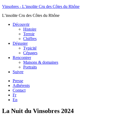
Vinsobres - L’insolite Cru des Côtes du Rhône
L’insolite Cru des Côtes du Rhône
Découvrir
Histoire
Terroir
Chiffres
Déguster
Typicité
Cépages
Rencontrer
Maisons & domaines
Portraits
Suivre
Presse
Adhérents
Contact
Fr
En
La Nuit du Vinsobres 2024